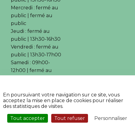
Mercredi : fermé au
public | fermé au
public
Jeudi : fermé au
public | 13h30-16h30
Vendredi : fermé au
public | 13h30-17h00
Samedi : 09h00-
12h00 | fermé au
public
•
Page d’aide
En poursuivant votre navigation sur ce site, vous
•
Mentions légales
acceptez la mise en place de cookies pour réaliser
•
•
Accessibilité
Plan du site
des statistiques de visites.
•
Fièrement propulsé par
l'Adico
Tout accepter
Tout refuser
Personnaliser
Service Sécurisé