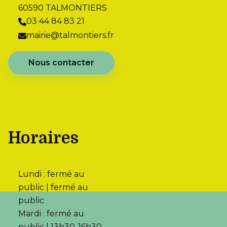
60590 TALMONTIERS
03 44 84 83 21
mairie@talmontiers.fr
Nous contacter
Horaires
Lundi : fermé au
public | fermé au
public
Mardi : fermé au
public | 13h30-16h30