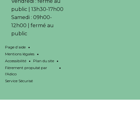
Vendredi : fermé au
public | 13h30-17h00
Samedi : 09h00-
12h00 | fermé au
public
•
Page d’aide
•
Mentions légales
•
•
Accessibilité
Plan du site
•
Fièrement propulsé par
l'Adico
Service Sécurisé